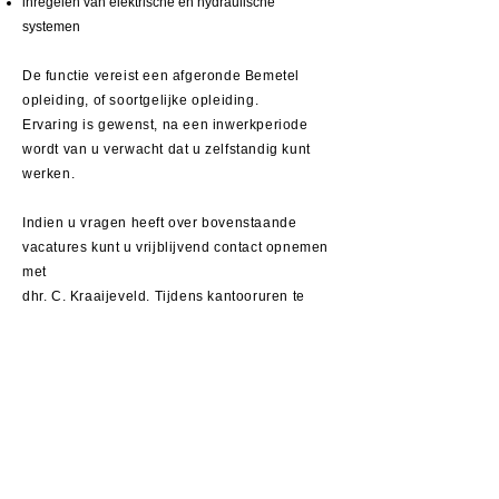
inregelen van elektrische en hydraulische
systemen
De functie vereist een afgeronde Bemetel
opleiding, of soortgelijke opleiding.
Ervaring is gewenst, na een inwerkperiode
wordt van u verwacht dat u zelfstandig kunt
werken.
Indien u vragen heeft over bovenstaande
vacatures kunt u vrijblijvend contact opnemen
met
dhr. C. Kraaijeveld. Tijdens kantooruren te
bereiken onder nummer
0184-430101
Industrieweg 61
3361 HJ Sliedrecht
The Netherlands
+31 184 410866